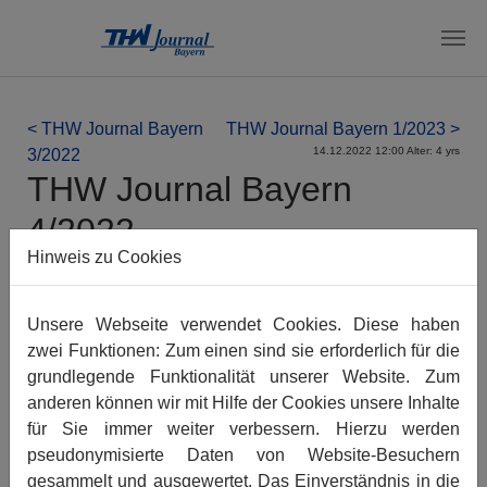
Zum Hauptinhalt springen
< THW Journal Bayern
THW Journal Bayern 1/2023 >
14.12.2022 12:00 Alter: 4 yrs
3/2022
THW Journal Bayern
4/2022
Hinweis zu Cookies
Das Magazin können Sie
hier als
PDF (18 MB) herunterladen
.
Unsere Webseite verwendet Cookies. Diese haben
Das Blättermagazin finden Sie auch
zwei Funktionen: Zum einen sind sie erforderlich für die
bei > Yumpu.com.
grundlegende Funktionalität unserer Website. Zum
anderen können wir mit Hilfe der Cookies unsere Inhalte
für Sie immer weiter verbessern. Hierzu werden
pseudonymisierte Daten von Website-Besuchern
gesammelt und ausgewertet. Das Einverständnis in die