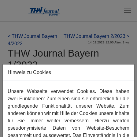
Zum Hauptinhalt springen
< THW Journal Bayern
THW Journal Bayern 2/2023 >
14.02.2023 12:00 Alter: 3 yrs
4/2022
THW Journal Bayern
1/2023
Hinweis zu Cookies
Das Magazin können Sie
hier als
PDF (18 MB) herunterladen
.
Unsere Webseite verwendet Cookies. Diese haben
Das Blättermagazin finden Sie
zwei Funktionen: Zum einen sind sie erforderlich für die
auch bei > Yumpu.com.
grundlegende Funktionalität unserer Website. Zum
anderen können wir mit Hilfe der Cookies unsere Inhalte
für Sie immer weiter verbessern. Hierzu werden
pseudonymisierte Daten von Website-Besuchern
gesammelt und ausgewertet. Das Einverständnis in die