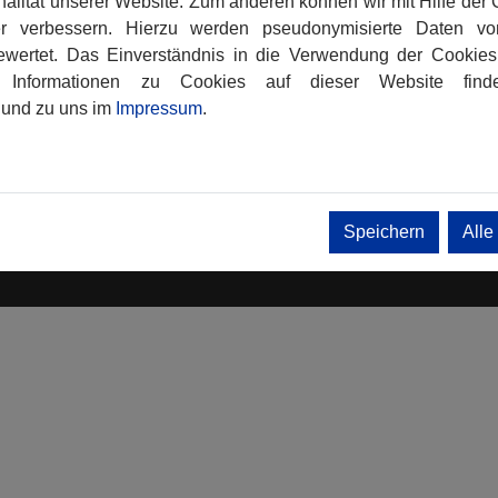
alität unserer Website. Zum anderen können wir mit Hilfe der 
er verbessern. Hierzu werden pseudonymisierte Daten vo
wertet. Das Einverständnis in die Verwendung der Cookies 
ck zu: THW Journal Bayern
re Informationen zu Cookies auf dieser Website fin
und zu uns im
Impressum
.
präsentiert von
wyl.de
Speichern
Alle