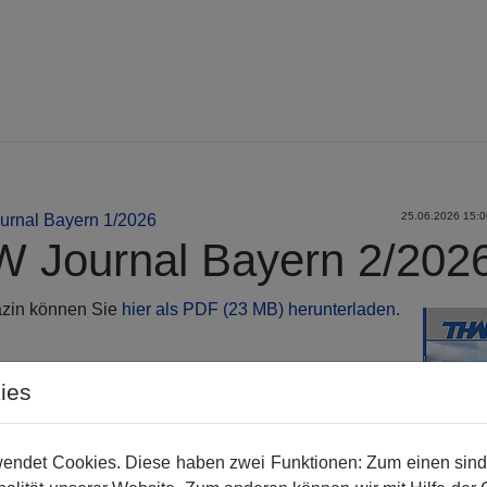
25.06.2026 15:06
urnal Bayern 1/2026
 Journal Bayern 2/202
zin können Sie
hier als PDF (23 MB) herunterladen
.
ies
ndet Cookies. Diese haben zwei Funktionen: Zum einen sind si